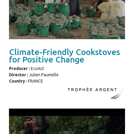
Climate-Friendly Cookstoves
for Positive Change
Producer :
EcoAct
Director :
Julien Paumelle
Country :
FRANCE