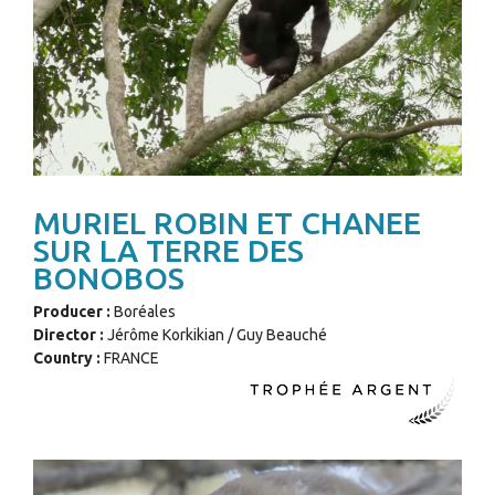
MURIEL ROBIN ET CHANEE
SUR LA TERRE DES
BONOBOS
Producer :
Boréales
Director :
Jérôme Korkikian / Guy Beauché
Country :
FRANCE