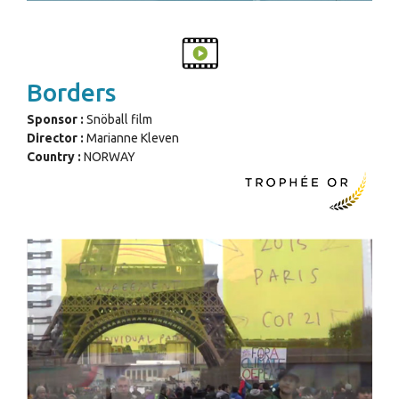
Borders
Sponsor :
Snöball film
Director :
Marianne Kleven
Country :
NORWAY