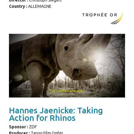
Country :
ALLEMAGNE
Hannes Jaenicke: Taking
Action for Rhinos
Sponsor :
ZDF
Producer :
Tango Film GmbH