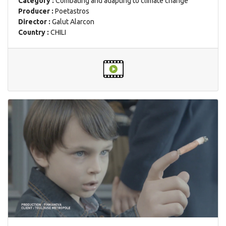
Category :
Combating and adapting to climate change
Producer :
Poetastros
Director :
Galut Alarcon
Country :
CHILI