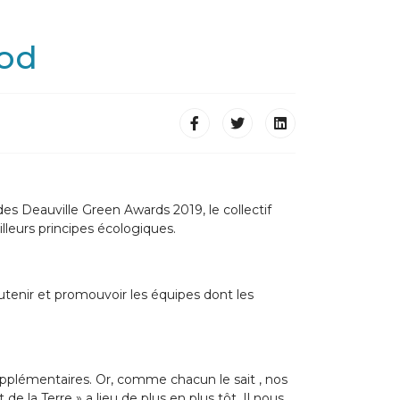
rod
des Deauville Green Awards 2019, le collectif
lleurs principes écologiques.
utenir et promouvoir les équipes dont les
supplémentaires. Or, comme chacun le sait , nos
e la Terre » a lieu de plus en plus tôt. Il nous