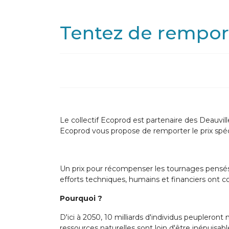
Tentez de remport
Le collectif Ecoprod est partenaire des Deauvil
Ecoprod vous propose de remporter le prix spéc
Un prix pour récompenser les tournages pensés 
efforts techniques, humains et financiers ont c
Pourquoi ?
D'ici à 2050, 10 milliards d'individus peuplero
ressources naturelles sont loin d'être inépuisabl