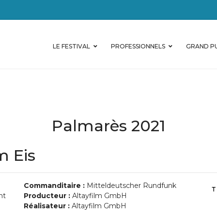
LE FESTIVAL
PROFESSIONNELS
GRAND PU
Palmarès 2021
m Eis
Commanditaire :
Mitteldeutscher Rundfunk
nt
Producteur :
Altayfilm GmbH
Réalisateur :
Altayfilm GmbH