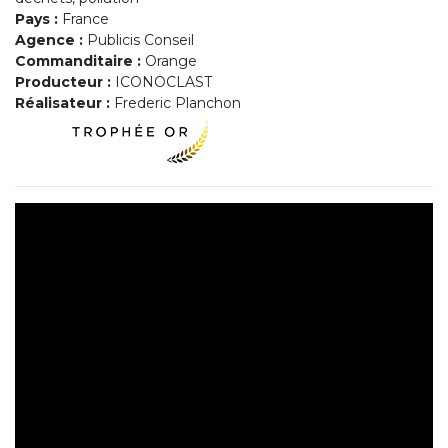
Pays :
France
Agence :
Publicis Conseil
Commanditaire :
Orange
Producteur :
ICONOCLAST
Réalisateur :
Frederic Planchon