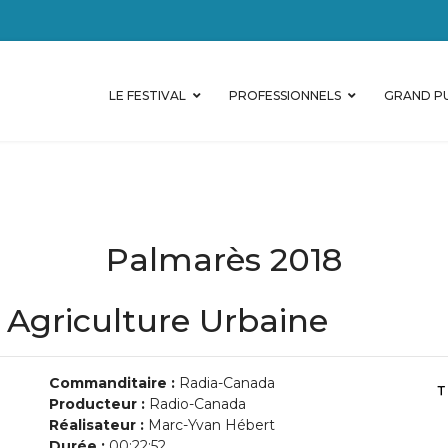
LE FESTIVAL
PROFESSIONNELS
GRAND PU
Palmarès 2018
 Agriculture Urbaine
Commanditaire :
Radia-Canada
Producteur :
Radio-Canada
Réalisateur :
Marc-Yvan Hébert
Durée :
00:22:52