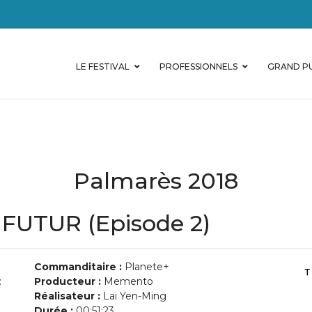
LE FESTIVAL
PROFESSIONNELS
GRAND PU
Palmarès 2018
FUTUR (Episode 2)
Commanditaire :
Planete+
:
Producteur :
Memento
Réalisateur :
Lai Yen-Ming
Durée :
00:51:23