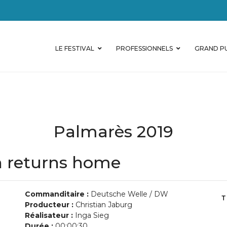
LE FESTIVAL
PROFESSIONNELS
GRAND PU
Palmarès 2019
n returns home
Commanditaire :
Deutsche Welle / DW
Producteur :
Christian Jaburg
Réalisateur :
Inga Sieg
Durée :
00:00:30