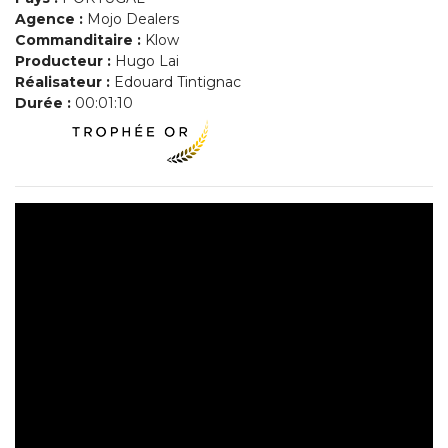
Agence :
Mojo Dealers
Commanditaire :
Klow
Producteur :
Hugo Lai
Réalisateur :
Edouard Tintignac
Durée :
00:01:10