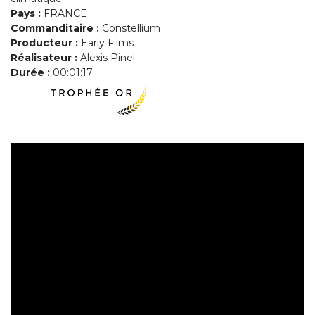
Pays :
FRANCE
Commanditaire :
Constellium
Producteur :
Early Films
Réalisateur :
Alexis Pinel
Durée :
00:01:17