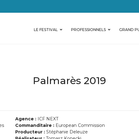
LE FESTIVAL
PROFESSIONNELS
GRAND PU
Palmarès 2019
Agence :
ICF NEXT
es
Commanditaire :
European Commission
Producteur :
Stéphanie Deleuze
Réalisateur :
Tomasz Konecki