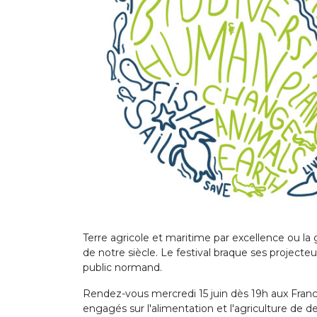
Terre agricole et maritime par excellence ou l
de notre siècle. Le festival braque ses projecteu
public normand.
Rendez-vous mercredi 15 juin dès 19h aux Franci
engagés sur l'alimentation et l'agriculture de 